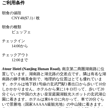
ご利用条件
朝食の値段
CNY48($7.1) / 枚
朝食の種類
ビュッフェ
チェックイン
14:00から
チェックアウト
12:00まで
A
tour Hotel (Nanjing Hunan Road)
, 南京第二商圏湖南路に位
置しています。湖南路と湖北路の交差点です。隣は有名な湖
南路の獅子橋美食街で、地理的な位置はとても優れていま
す。ホテルは地下鉄1号線の玄武門駅1番出口から歩いて10分
しかかかりません。ホテルから東に1キロ行って、歩いて20
分ぐらいで中国の大きい皇室庭園湖観光スポットの玄武湖公
園に着きます。ホテルは東6キロに向かって、車で20分ぐら
いで景勝地（国家AAAAA級観光地）の中山陵に着きます。