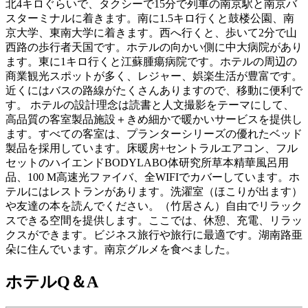
北4キロぐらいで、タクシーで15分で列車の南京駅と南京バ
スターミナルに着きます。南に1.5キロ行くと鼓楼公園、南
京大学、東南大学に着きます。西へ行くと、歩いて2分で山
西路の歩行者天国です。ホテルの向かい側に中大病院があり
ます。東に1キロ行くと江蘇腫瘍病院です。ホテルの周辺の
商業観光スポットが多く、レジャー、娯楽生活が豊富です。
近くにはバスの路線がたくさんありますので、移動に便利で
す。 ホテルの設計理念は読書と人文撮影をテーマにして、
高品質の客室製品施設＋きめ細かで暖かいサービスを提供し
ます。すべての客室は、プランターシリーズの優れたベッド
製品を採用しています。床暖房+セントラルエアコン、フル
セットのハイエンドBODYLABO体研究所草本精華風呂用
品、100 M高速光ファイバ、全WIFIでカバーしています。ホ
テルにはレストランがあります。洗濯室（ほこりが出ます）
や友達の本を読んでください。（竹居さん）自由でリラック
スできる空間を提供します。ここでは、休憩、充電、リラッ
クスができます。ビジネス旅行や旅行に最適です。湖南路亜
朵に住んでいます。南京グルメを食べました。
ホテルQ＆A